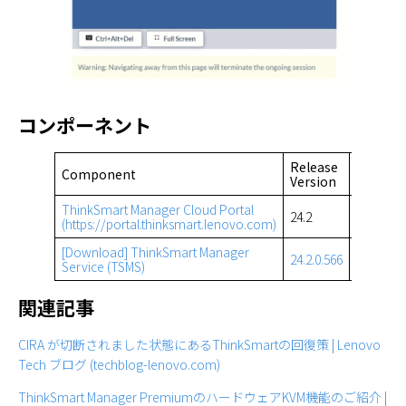
コンポーネント
Release
Availabi
Component
Version
Date
ThinkSmart Manager Cloud Portal
2
24.2
(https://portal.thinksmart.lenovo.com)
March 2
[Download] ThinkSmart Manager
2 March
24.2.0.566
Service (TSMS)
2024
関連記事
CIRA が切断されました状態にあるThinkSmartの回復策 | Lenovo
Tech ブログ (techblog-lenovo.com)
ThinkSmart Manager PremiumのハードウェアKVM機能のご紹介 |