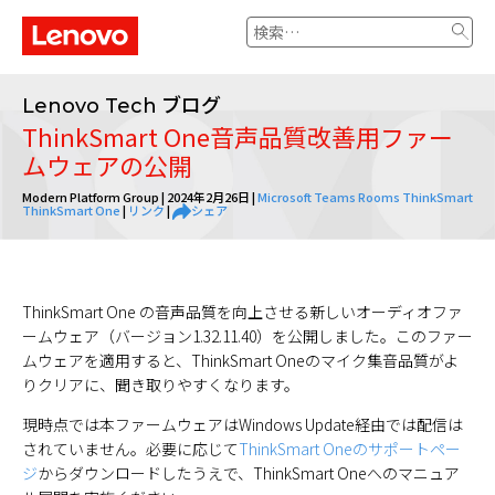
検
索:
ブログ
Lenovo Tech
ThinkSmart One音声品質改善用ファー
ムウェアの公開
Modern Platform Group |
2024年2月26日
|
Microsoft Teams Rooms
ThinkSmart
ThinkSmart One
|
リンク
|
シェア
ThinkSmart One の音声品質を向上させる新しいオーディオファ
ームウェア（バージョン1.32.11.40）を公開しました。このファー
ムウェアを適用すると、ThinkSmart Oneのマイク集音品質がよ
りクリアに、聞き取りやすくなります。
現時点では本ファームウェアはWindows Update経由では配信は
されていません。必要に応じて
ThinkSmart Oneのサポートペー
ジ
からダウンロードしたうえで、ThinkSmart Oneへのマニュア