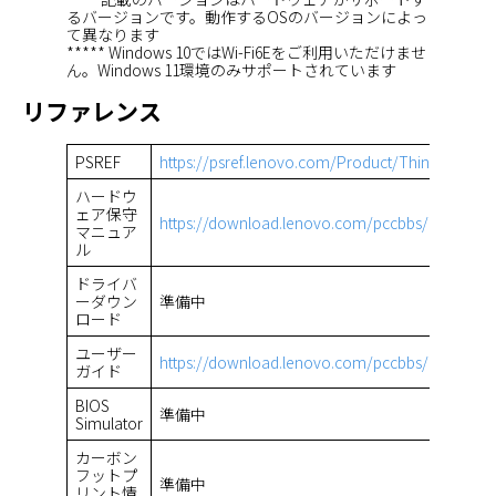
るバージョンです。動作するOSのバージョンによっ
て異なります
***** Windows 10ではWi-Fi6Eをご利用いただけませ
ん。Windows 11環境のみサポートされています
リファレンス
PSREF
https://psref.lenovo.com/Product/ThinkPad/T
ハードウ
ェア保守
https://download.lenovo.com/pccbbs/mobiles
マニュア
ル
ドライバ
ーダウン
準備中
ロード
ユーザー
https://download.lenovo.com/pccbbs/pubs/x1_
ガイド
BIOS
準備中
Simulator
カーボン
フットプ
準備中
リント情