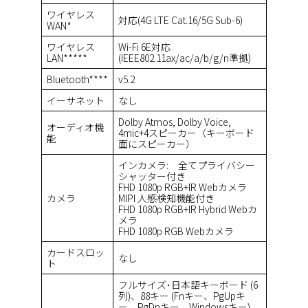
ワイヤレス
対応(4G LTE Cat.16/5G Sub-6)
WAN*
ワイヤレス
Wi-Fi 6E対応
LAN*****
(IEEE802.11ax/ac/a/b/g/n準拠)
Bluetooth****
v5.2
イーサネット
なし
Dolby Atmos, Dolby Voice,
オーディオ機
4mic+4スピーカー（キーボード
能
面にスピーカー）
インカメラ: 全てプライバシー
シャッター付き
FHD 1080p RGB+IR Webカメラ
カメラ
MIPI 人感検知機能付き
FHD 1080p RGB+IR Hybrid Webカ
メラ
FHD 1080p RGB Webカメラ
カードスロッ
なし
ト
フルサイズ･日本語キーボード (6
列)、88キー (Fnキー、PgUpキ
ー、PgDnキー、Windowsキー)、