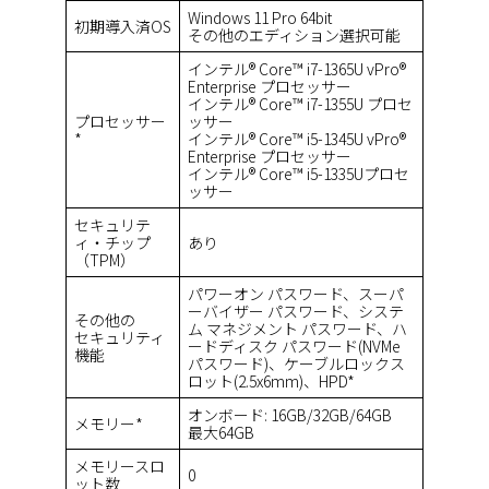
Windows 11 Pro 64bit
初期導入済OS
その他のエディション選択可能
インテル® Core™ i7-1365U vPro®
Enterprise プロセッサー
インテル® Core™ i7-1355U プロセ
プロセッサー
ッサー
*
インテル® Core™ i5-1345U vPro®
Enterprise プロセッサー
インテル® Core™ i5-1335Uプロセ
ッサー
セキュリテ
ィ・チップ
あり
（TPM）
パワーオン パスワード、スーパ
ーバイザー パスワード、システ
その他の
ム マネジメント パスワード、ハ
セキュリティ
ードディスク パスワード(NVMe
機能
パスワード)、ケーブルロックス
ロット(2.5x6mm)、HPD*
オンボード: 16GB/32GB/64GB
メモリー*
最大64GB
メモリースロ
0
ット数