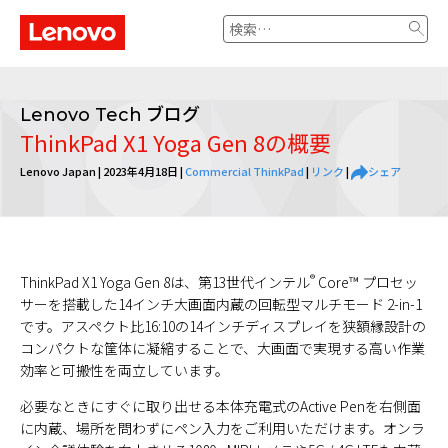
検
索:
ブログ
Lenovo Tech
ThinkPad X1 Yoga Gen 8の概要
Lenovo Japan |
2023年4月18日
|
Commercial ThinkPad
|
リンク
|
シェア
®
ThinkPad X1 Yoga Gen 8は、第13世代インテル
Core™ プロセッ
サーを搭載した14インチ大画面内蔵の回転型マルチモード 2-in-1
です。アスペクト比16:10の14インチディスプレイを狭額縁設計の
コンパクトな筐体に凝縮することで、大画面で実現する高い作業
効率と可搬性を両立しています。
必要なときにすぐに取り出せる本体充電式のActive Penを右側面
に内蔵、場所を問わずにペン入力をご利用いただけます。オンラ