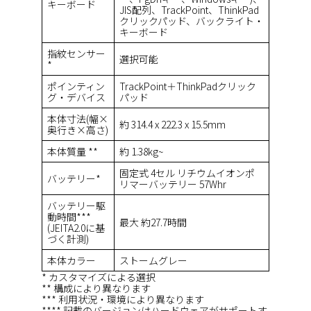
キーボード
JIS配列、TrackPoint、ThinkPad
クリックパッド、バックライト・
キーボード
指紋センサー
選択可能
*
ポインティン
TrackPoint＋ThinkPadクリック
グ・デバイス
パッド
本体寸法(幅×
約 314.4 x 222.3 x 15.5mm
奥行き×高さ)
本体質量 **
約 1.38kg~
固定式 4セル リチウムイオンポ
バッテリー*
リマーバッテリー 57Whr
バッテリー駆
動時間***
最大 約27.7時間
(JEITA2.0に基
づく計測)
本体カラー
ストームグレー
* カスタマイズによる選択
** 構成により異なります
*** 利用状況・環境により異なります
**** 記載のバージョンはハードウェアがサポートす