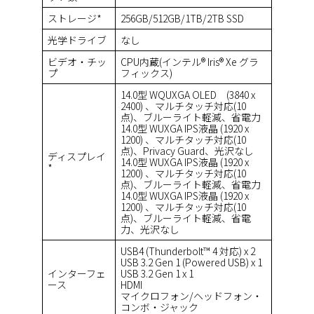
ストレージ*
256GB/512GB/1TB/2TB SSD
光学ドライブ
なし
ビデオ・チッ
CPU内蔵(インテル® Iris® Xe グラ
プ
フィックス)
14.0型 WQUXGA OLED (3840 x
2400) 、マルチタッチ対応(10
点)、ブルーライト軽減、省電力
14.0型 WUXGA IPS液晶 (1920 x
1200) 、マルチタッチ対応(10
点)、Privacy Guard、光沢なし
ディスプレイ
14.0型 WUXGA IPS液晶 (1920 x
*
1200) 、マルチタッチ対応(10
点)、ブルーライト軽減、省電力
14.0型 WUXGA IPS液晶 (1920 x
1200) 、マルチタッチ対応(10
点)、ブルーライト軽減、省電
力、光沢なし
USB4 (Thunderbolt™ 4 対応) x 2
USB 3.2 Gen 1 (Powered USB) x 1
インターフェ
USB 3.2 Gen 1 x 1
ース
HDMI
マイクロフォン/ヘッドフォン・
コンボ・ジャック